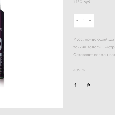
1 150 pуб.
Мусс, придающий до
тонкие волосы. Быстр
Оставляет волосы под
405 ml