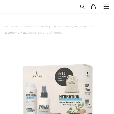
магазин
>
lendan
>
набор интенсивно увлажняющий
шампунь и двухфазный спрей lendan